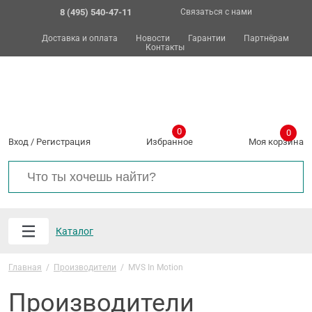
8 (495) 540-47-11
Связаться с нами
Доставка и оплата
Новости
Гарантии
Партнёрам
Контакты
0
0
Вход
/
Регистрация
Избранное
Моя корзина
Каталог
Главная
/
Производители
/
MVS In Motion
Производители