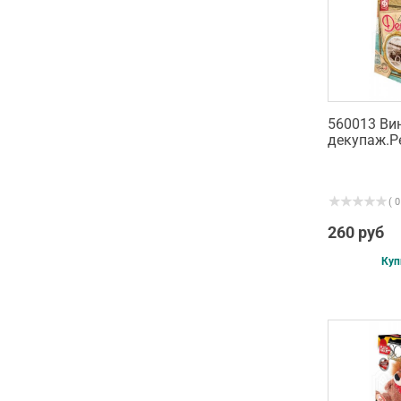
560013 Ви
декупаж.Р
( 0
260 руб
Куп