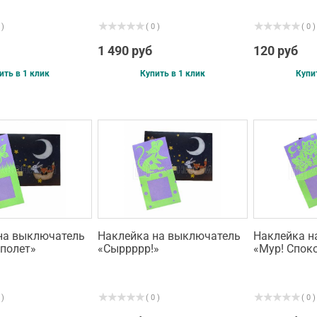
 )
( 0 )
( 0 )
1 490 руб
120 руб
ить в 1 клик
Купить в 1 клик
Купи
на выключатель
Наклейка на выключатель
Наклейка н
 полет»
«Сыррррр!»
«Мур! Спок
 )
( 0 )
( 0 )