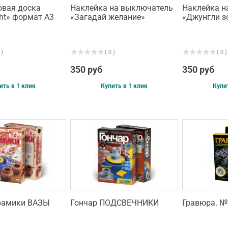
овая доска
Наклейка на выключатель
Наклейка н
ght» формат А3
«Загадай желание»
«Джунгли з
 )
( 0 )
( 0 )
350 руб
350 руб
ить в 1 клик
Купить в 1 клик
Купи
рамики ВАЗЫ
Гончар ПОДСВЕЧНИКИ
Гравюра. №