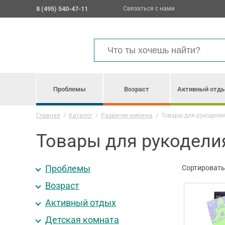
8 (495) 540-47-11
Связаться с нами
Проблемы
Возраст
Активный отд
Главная
/
Каталог
/
Развитие ребенка
/
Товары для рукодели
Товары для рукодели
Проблемы
Сортировать
Возраст
Активный отдых
Детская комната