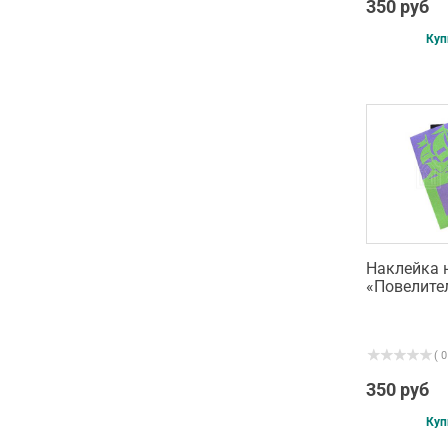
350 руб
Куп
Наклейка 
«Повелите
( 0
350 руб
Куп