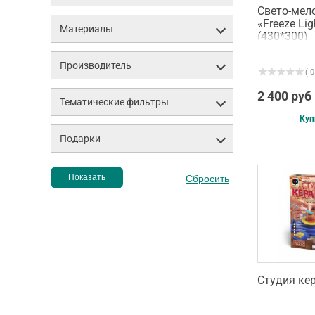
Cвето-мел
«Freeze Li
Материалы
(430*300)
Производитель
( 0
2 400 руб
Тематические фильтры
Куп
Подарки
Студия ке