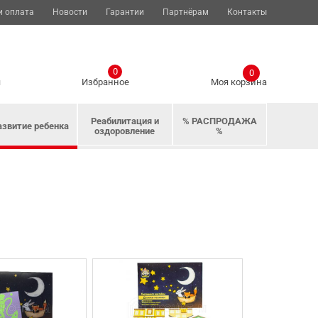
и оплата
Новости
Гарантии
Партнёрам
Контакты
0
0
я
Избранное
Моя корзина
Реабилитация и
% РАСПРОДАЖА
азвитие ребенка
оздоровление
%