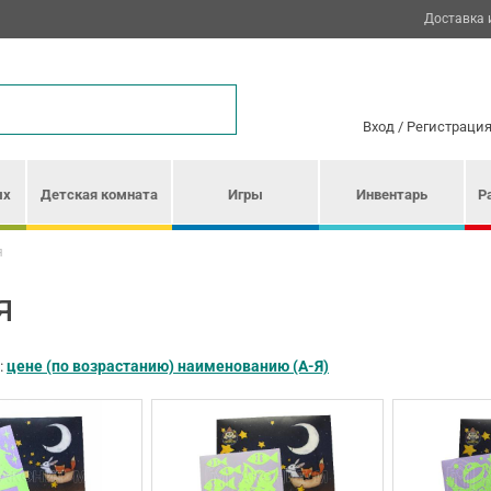
Доставка 
Вход
/
Регистраци
ых
Детская комната
Игры
Инвентарь
Р
я
я
:
цене (по возрастанию)
наименованию (А-Я)