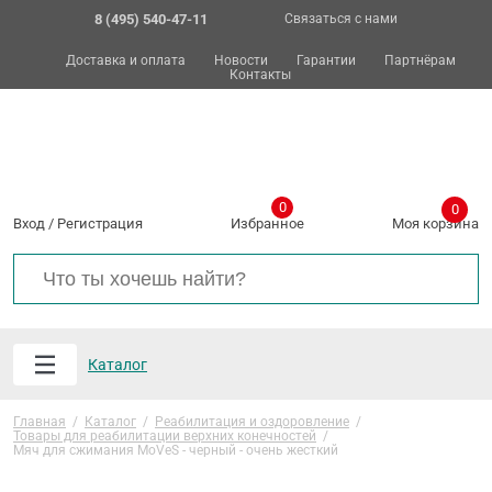
8 (495) 540-47-11
Связаться с нами
Доставка и оплата
Новости
Гарантии
Партнёрам
Контакты
0
0
Вход
/
Регистрация
Избранное
Моя корзина
Каталог
Главная
/
Каталог
/
Реабилитация и оздоровление
/
Товары для реабилитации верхних конечностей
/
Мяч для сжимания MoVeS - черный - очень жесткий