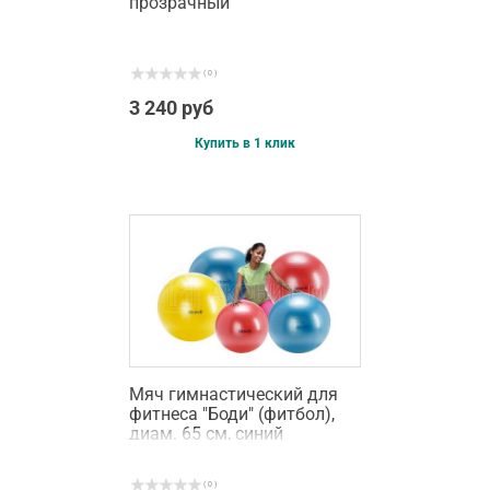
прозрачный
( 0 )
3 240 руб
Купить в 1 клик
Мяч гимнастический для
фитнеса "Боди" (фитбол),
диам. 65 см, синий
( 0 )