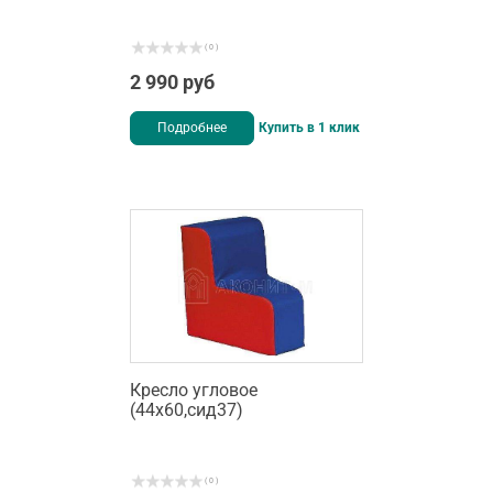
( 0 )
2 990 руб
Подробнее
Купить в 1 клик
Кресло угловое
(44х60,сид37)
( 0 )