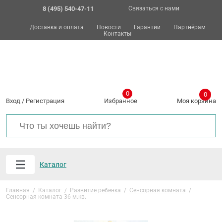
8 (495) 540-47-11
Связаться с нами
Доставка и оплата
Новости
Гарантии
Партнёрам
Контакты
0
0
Вход
/
Регистрация
Избранное
Моя корзина
Каталог
Главная
/
Каталог
/
Развитие ребенка
/
Сенсорная комната
/
Сенсорная комната 36 м.кв.