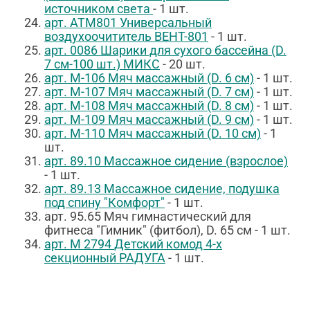
источником света
- 1 шт.
арт.
АТМ801
Универсальный
воздухоочититель ВЕНТ-801
- 1 шт.
арт. 0086 Шарики для сухого бассейна (D.
7 см-100 шт.) МИКС
- 20 шт.
арт.
М-106
Мяч массажный (D. 6 см)
- 1 шт.
арт.
М-107
Мяч массажный (D. 7 см)
- 1 шт.
арт.
М-108
Мяч массажный (D. 8 см)
- 1 шт.
арт.
М-109
Мяч массажный (D. 9 см)
- 1 шт.
арт.
М-110
Мяч массажный (D. 10 см)
- 1
шт.
арт.
89.10
Массажное сидение (взрослое)
- 1 шт.
арт.
89.13
Массажное сидение, подушка
под спину "Комфорт"
- 1 шт.
арт. 95.65 Мяч гимнастический для
фитнеса "Гимник" (фитбол), D. 65 см - 1 шт.
арт.
М 2794
Детский комод 4-х
секционный РАДУГА
- 1 шт.