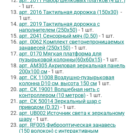
арт.
2011
Набор шёлковых платков (4 шт.)
- 1 шт.
арт.
2016
Тактильная дорожка (150х30)
-
1 шт.
арт.
2019
Тактильная дорожка с
наполнителем (250х50)
- 1 шт.
арт.
2041
Сенсорный мяч (D.50)
- 1 шт.
арт.
0062
Комплект светонепроницаемых
занавесей (250х150)
- 1 шт.
арт.
0170
Мягкая платформа для
пузырьковой колонны(60х60х15)
- 1 шт.
арт.
АМ305
Акриловая зеркальная панель
200х100 см
- 1 шт.
арт.
СК 11008
Воздушно-пузырьковая
колонна D10 см, высота 150 см
1 шт.
арт.
СК 19001
Волшебная нить с
контроллером (10 метров)
- 1 шт.
арт.
СК 50014
Зеркальный шар с
приводом (D.32)
- 1 шт.
арт.
UB002
Источник света к зеркальному
шару
- 1 шт.
арт.
RF005
Фиброоптическая занавесь
(150 волокон) с интерактивным