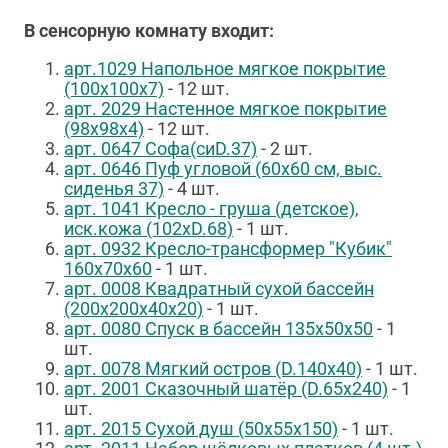
В сенсорную комнату входит:
арт.
1029 Напольное мягкое покрытие
(100х100х7)
- 12 шт.
арт.
2029
Настенное мягкое покрытие
(98х98х4)
- 12 шт.
арт.
0647
Софа(сиD.37)
- 2 шт.
арт.
0646
Пуф угловой (60х60 см, выс.
сиденья 37)
- 4 шт.
арт.
1041
Кресло - груша (детское),
иск.кожа (102хD.68)
- 1 шт.
арт. 0932
Кресло-трансформер "Кубик"
160х70х60
- 1 шт.
арт.
0008
Квадратный сухой бассейн
(200х200х40х20)
- 1 шт.
арт.
0080
Спуск в бассейн 135х50х50
- 1
шт.
арт.
0078
Мягкий остров (D.140х40)
- 1 шт.
арт.
2001
Сказочный шатёр (D.65х240)
- 1
шт.
арт.
2015
Сухой душ (50х55х150)
- 1 шт.