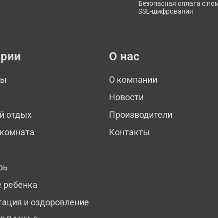
Безопасная оплата с п
SSL-шифрования
ории
О нас
мы
О компании
Новости
й отдых
Производители
 комната
Контакты
рь
е ребенка
тация и оздоровление