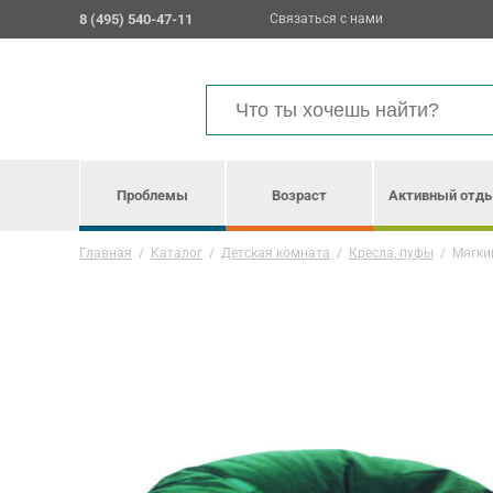
8 (495) 540-47-11
Связаться с нами
Проблемы
Возраст
Активный отд
Главная
/
Каталог
/
Детская комната
/
Кресла, пуфы
/
Мягкий