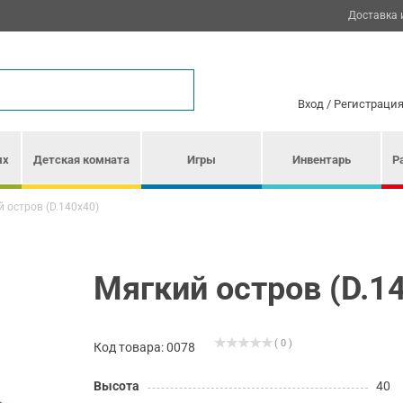
Доставка 
Вход
/
Регистраци
ых
Детская комната
Игры
Инвентарь
Р
 остров (D.140х40)
Мягкий остров (D.1
( 0 )
Код товара: 0078
Высота
40