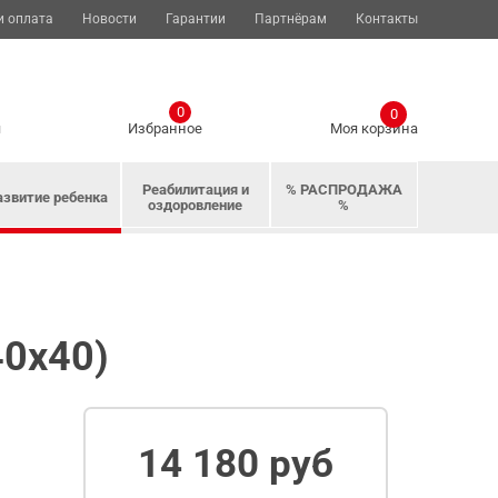
и оплата
Новости
Гарантии
Партнёрам
Контакты
0
0
я
Избранное
Моя корзина
Реабилитация и
% РАСПРОДАЖА
азвитие ребенка
оздоровление
%
40х40)
14 180 руб