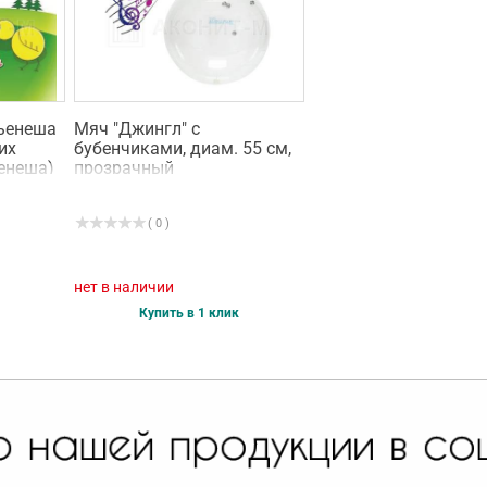
ьенеша
Мяч "Джингл" с
их
бубенчиками, диам. 55 см,
енеша)
прозрачный
( 0 )
нет в наличии
Купить в 1 клик