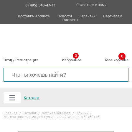
8 (495) 540-47-11
Связаться с нами
Доставка и оплата
Новости
Гарантии
Партнёрам
Контакты
0
0
Вход
/
Регистрация
Избранное
Моя корзина
Каталог
Главная
/
Каталог
/
Детская комната
/
Ночник
/
Мягкая платформа для пузырьковой колонны(60х60х15)