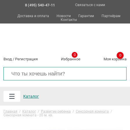
8 (495) 540-47-11
Связаться с нами
Доставка и оплата
Новости
Гарантии
Партнёрам
Контакты
0
0
Вход
/
Регистрация
Избранное
Моя корзина
Каталог
Главная
/
Каталог
/
Развитие ребенка
/
Сенсорная комната
/
Сенсорная комната - 20 м. кв.