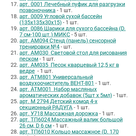
арт. 0001 Лечебный пуфик для разгрузки
позвоночника
- 1 шт.
арт. 0009 Угловой сухой бассейн
(135х135х30х15)
- 1 шт.
арт. 0086 Шарики для сухого бассейна (D.
7 см-100 шт.) МИКС
- 5 шт.
арт. АМ094 Стенд (панель) сенсорной
тренировки №4
- шт.
арт. АМ030 Световой стол для рисования
песком
- 1 шт.
арт. АМ035 Песок кварцевый 12,5 кг в
ведре
- 1 шт.
арт. АТМ801 Универсальный
воздухоочиститель ВЕНТ-801
- 1 шт.
арт. АТМ001 Набор масляных
ароматических добавок (5шт х 5мл)
- 1шт.
арт. М 2794
Детский комод 4-х
секционный РАДУГА
- 1 шт.
арт. У718 Массажная дорожка
- 1 шт.
арт. ТП6024 Массажный валик большой
26 см, D 6 см
- 1 шт.
арт. ТП6010 Кольцо массажное (D. 170