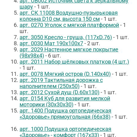
арт. UB002 Источник света к зеркальному
шару
- 1 шт.
арт. СК 11008 Воздушно-пузырьковая
колонна D10 см, высота 150 см
- 1 шт.
арт. 02
70 У
голок с мягкой платформой
- 1
шт.
арт. 3050 Кресло - груша, (117хD.76)
- 1 шт.
арт. 0030 Мат 190х100х7
- 2 шт.
арт. 2029 Настенное мягкое покрытие
(98х98х4)
- 6 шт.
арт. 2011 Набор шёлковых платков (4 шт.)
- 1 шт.
арт. 0078 Мягкий остров (D.140х40)
- 1 шт.
арт. 2019 Тактильная дорожка с
наполнителем (250х50)
- 1 шт.
арт. 2012 Сухой душ (D.60х130)
- 1 шт.
арт. 0154 Куб для развития мелкой
моторики (30х30х30)
- 1 шт.
арт. 1400 Подушка ортопедическая
«Здоровье» прямоугольная (66х38)
- 1 шт.
арт. 1000 Подушка ортопедическая
«Здоровье» - комфорт (167х33)
- 1 шт.