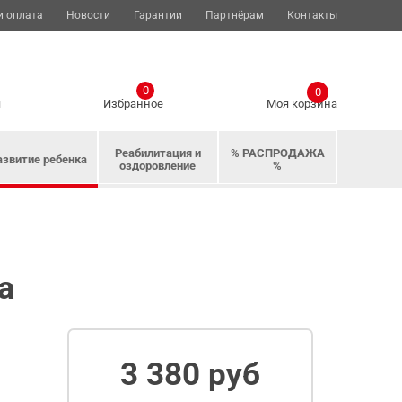
и оплата
Новости
Гарантии
Партнёрам
Контакты
0
0
я
Избранное
Моя корзина
Реабилитация и
% РАСПРОДАЖА
азвитие ребенка
оздоровление
%
а
3 380 руб