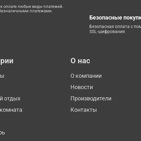
к оплате любые виды платежей.
 безналичными платежами.
Безопасные покуп
Безопасная оплата с п
SSL-шифрования
ории
О нас
мы
О компании
Новости
й отдых
Производители
 комната
Контакты
рь