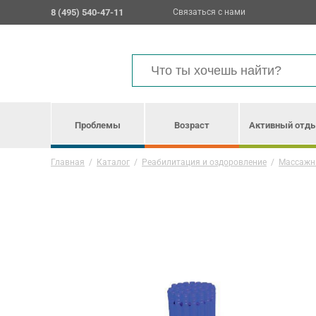
8 (495) 540-47-11
Связаться с нами
Проблемы
Возраст
Активный отд
Главная
/
Каталог
/
Реабилитация и оздоровление
/
Массажн