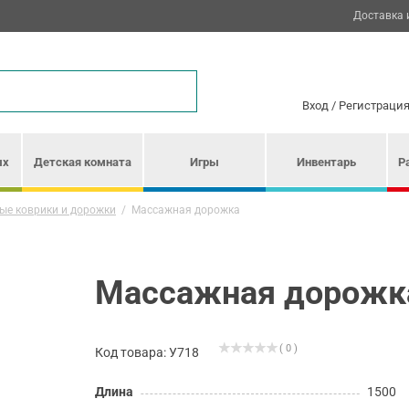
Доставка 
Вход
/
Регистраци
ых
Детская комната
Игры
Инвентарь
Р
ые коврики и дорожки
/
Массажная дорожка
Массажная дорожк
( 0 )
Код товара: У718
Длина
1500