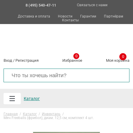
8 (495) 540-47-11
Связаться с нами
Доставка и оплата
Новости
Гарантии
Партнёрам
Контакты
0
0
Вход
/
Регистрация
Избранное
Моя корзина
Каталог
Главная
/
Каталог
/
Инвентарь
/
Мяч Freeballs (фрибол), диам. 12,5 см, комплект 4 шт.