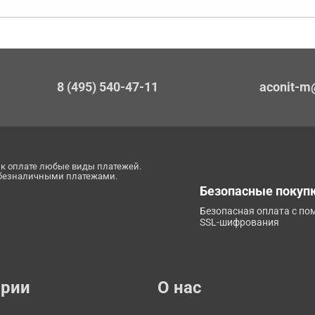
8 (495) 540-47-11
aconit-m
к оплате любые виды платежей.
 безналичными платежами.
Безопасные покуп
Безопасная оплата с п
SSL-шифрования
ории
О нас