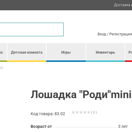
Доставка 
Вход
/
Регистраци
ых
Детская комната
Игры
Инвентарь
Р
й)
Лошадка "Роди"mini
( 0 )
Код товара: 83.02
Возраст от
3 лет