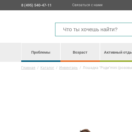
8 (495) 540-47-11
Связаться с нами
Проблемы
Возраст
Активный отд
Главная
/
Каталог
/
Инвентарь
/
Лошадка "Роди"mini (розовы