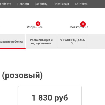
и оплата
Новости
Гарантии
Партнёрам
Контакты
0
0
я
Избранное
Моя корзина
Реабилитация и
% РАСПРОДАЖА
азвитие ребенка
оздоровление
%
 (розовый)
1 830 руб