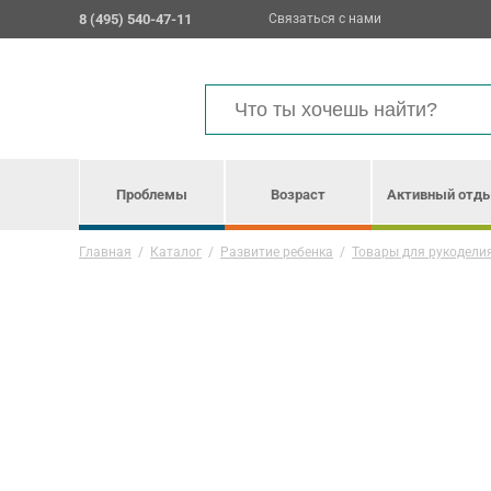
8 (495) 540-47-11
Связаться с нами
Проблемы
Возраст
Активный отд
Главная
/
Каталог
/
Развитие ребенка
/
Товары для рукодели