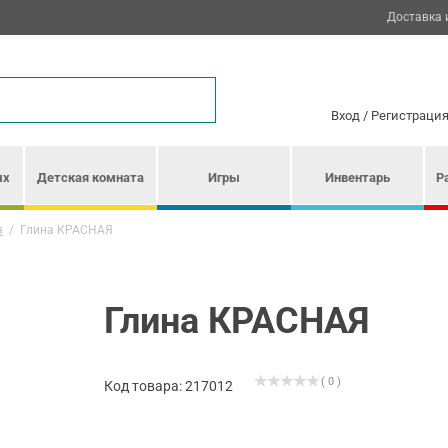
Доставка 
Вход
/
Регистраци
ых
Детская комната
Игры
Инвентарь
Р
я
/
Глина КРАСНАЯ
Глина КРАСНАЯ
( 0 )
Код товара: 217012