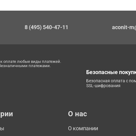
8 (495) 540-47-11
aconit-m
к оплате любые виды платежей.
 безналичными платежами.
Безопасные покуп
Безопасная оплата с п
SSL-шифрования
ории
О нас
мы
О компании