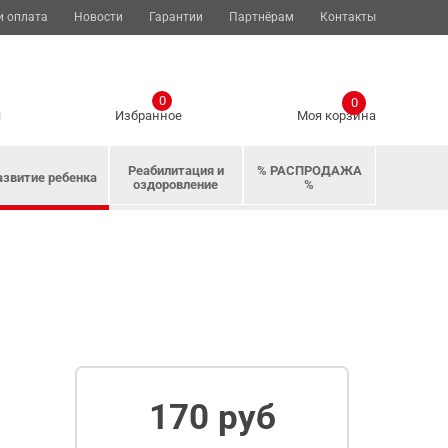
и оплата
Новости
Гарантии
Партнёрам
Контакты
0
0
я
Избранное
Моя корзина
Реабилитация и
% РАСПРОДАЖА
азвитие ребенка
оздоровление
%
170 руб