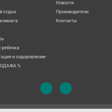
Новости
й отдых
Производители
 комната
Контакты
рь
е ребенка
тация и оздоровление
РОДАЖА %