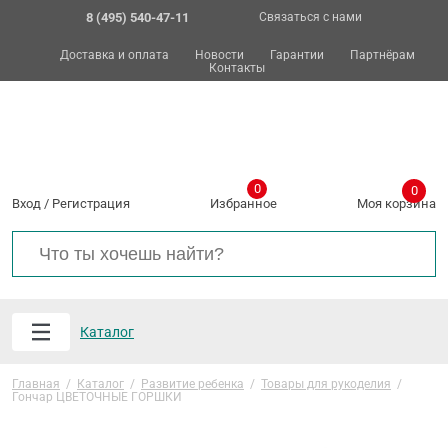
8 (495) 540-47-11
Связаться с нами
Доставка и оплата
Новости
Гарантии
Партнёрам
Контакты
0
0
Вход
/
Регистрация
Избранное
Моя корзина
Каталог
Главная
/
Каталог
/
Развитие ребенка
/
Товары для рукоделия
/
Гончар ЦВЕТОЧНЫЕ ГОРШКИ