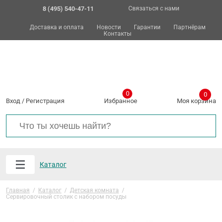
8 (495) 540-47-11
Связаться с нами
Доставка и оплата
Новости
Гарантии
Партнёрам
Контакты
0
0
Вход
/
Регистрация
Избранное
Моя корзина
Каталог
Главная
/
Каталог
/
Детская комната
/
Сервировочный столик с набором посуды