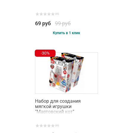
( 0 )
69 руб
99 руб
Купить в 1 клик
-30%
Набор для создания
мягкой игрушки
"Мартовский кот"
( 0 )