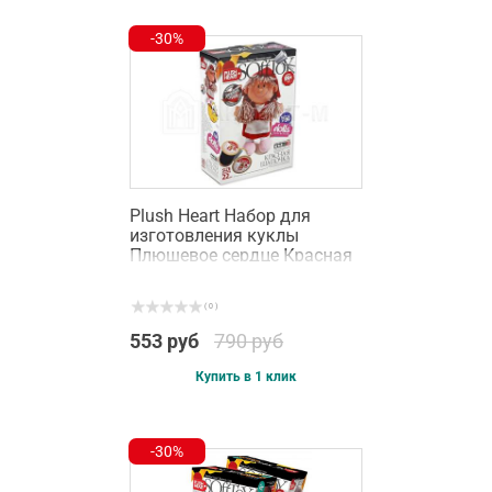
-30%
Plush Heart Набор для
изготовления куклы
Плюшевое сердце Красная
шапочка (457047)
( 0 )
553 руб
790 руб
Купить в 1 клик
-30%