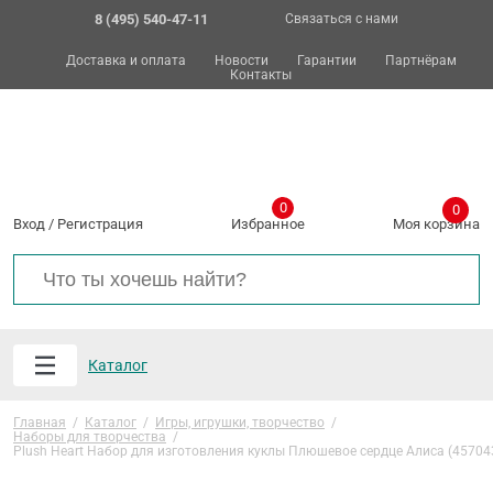
8 (495) 540-47-11
Связаться с нами
Доставка и оплата
Новости
Гарантии
Партнёрам
Контакты
0
0
Вход
/
Регистрация
Избранное
Моя корзина
Каталог
Главная
/
Каталог
/
Игры, игрушки, творчество
/
Наборы для творчества
/
Plush Heart Набор для изготовления куклы Плюшевое сердце Алиса (45704