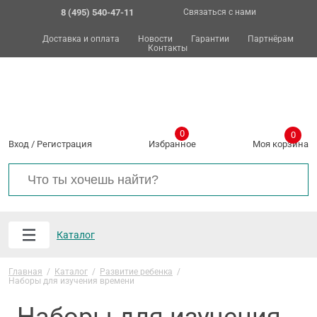
8 (495) 540-47-11
Связаться с нами
Доставка и оплата
Новости
Гарантии
Партнёрам
Контакты
0
0
Вход
/
Регистрация
Избранное
Моя корзина
Каталог
Главная
/
Каталог
/
Развитие ребенка
/
Наборы для изучения времени