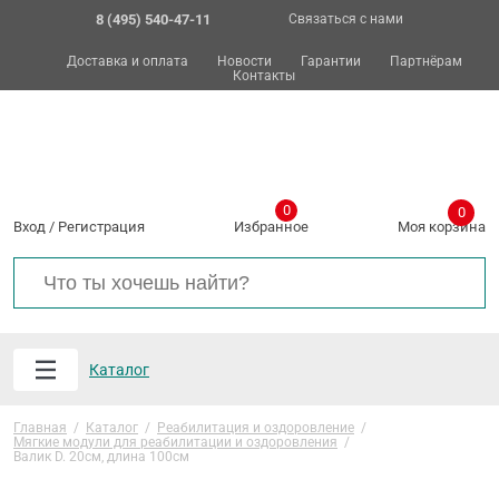
8 (495) 540-47-11
Связаться с нами
Доставка и оплата
Новости
Гарантии
Партнёрам
Контакты
0
0
Вход
/
Регистрация
Избранное
Моя корзина
Каталог
Главная
/
Каталог
/
Реабилитация и оздоровление
/
Мягкие модули для реабилитации и оздоровления
/
Валик D. 20см, длина 100см