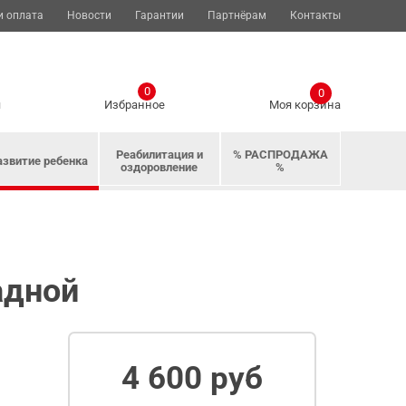
и оплата
Новости
Гарантии
Партнёрам
Контакты
0
0
я
Избранное
Моя корзина
Реабилитация и
% РАСПРОДАЖА
азвитие ребенка
оздоровление
%
адной
4 600 руб