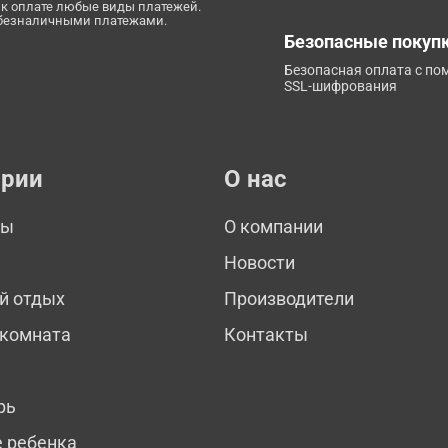
к оплате любые виды платежей.
 безналичными платежами.
Безопасные покуп
Безопасная оплата с п
SSL-шифрования
ории
О нас
мы
О компании
Новости
й отдых
Производители
 комната
Контакты
рь
е ребенка