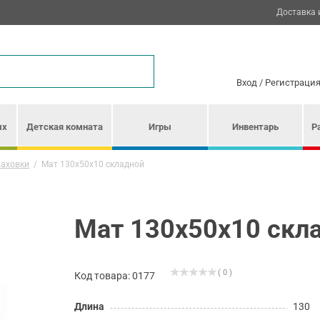
Доставка 
Вход
/
Регистраци
ых
Детская комната
Игры
Инвентарь
Р
раховки
/
Мат 130х50х10 складной
Мат 130х50х10 скл
( 0 )
Код товара: 0177
Длина
130