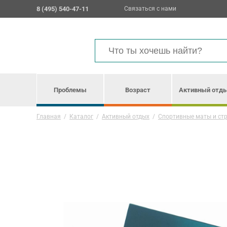
8 (495) 540-47-11
Связаться с нами
Проблемы
Возраст
Активный отд
Главная
/
Каталог
/
Активный отдых
/
Спортивные маты и ст