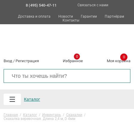
8 (495) 540-47-11
Связаться с нами
Доставка и оплата
Новости
Гарантии
Партнёрам
Контакты
0
0
Вход
/
Регистрация
Избранное
Моя корзина
Каталог
Главная
/
Каталог
/
Инвентарь
/
Скакалки
/
Скакалка веревочная. Длина 2,4 м, D 4мм