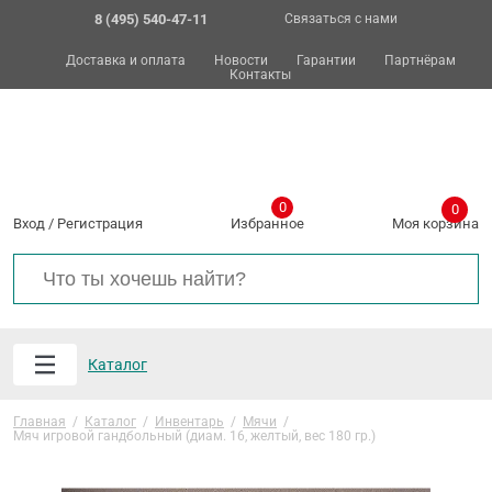
8 (495) 540-47-11
Связаться с нами
Доставка и оплата
Новости
Гарантии
Партнёрам
Контакты
0
0
Вход
/
Регистрация
Избранное
Моя корзина
Каталог
Главная
/
Каталог
/
Инвентарь
/
Мячи
/
Мяч игровой гандбольный (диам. 16, желтый, вес 180 гр.)