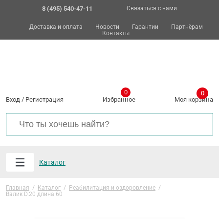
8 (495) 540-47-11
Связаться с нами
Доставка и оплата
Новости
Гарантии
Партнёрам
Контакты
0
0
Вход
/
Регистрация
Избранное
Моя корзина
Каталог
Главная
/
Каталог
/
Реабилитация и оздоровление
/
Валик D.20 длина 60