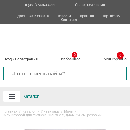
8 (495) 540-47-11
Связаться с нами
Доставка и оплата
Новости
Гарантии
Партнёрам
Контакты
0
0
Вход
/
Регистрация
Избранное
Моя корзина
Каталог
Главная
/
Каталог
/
Инвентарь
/
Мячи
/
Мяч игровой для фитнеса "Фантбол", диам. 24 см, розовый