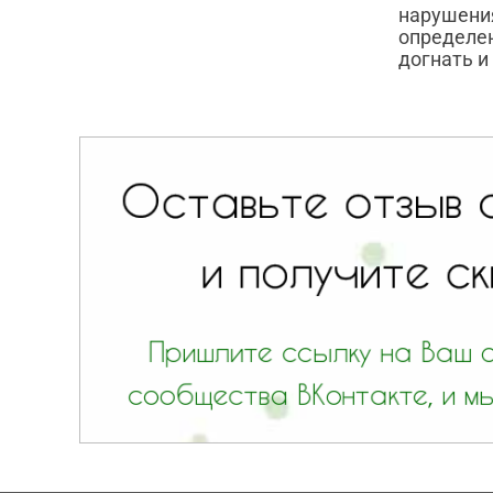
нарушения
определен
догнать и