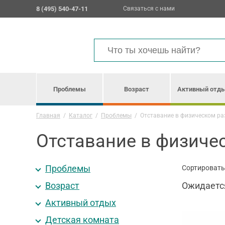
8 (495) 540-47-11
Связаться с нами
Проблемы
Возраст
Активный отд
Главная
/
Каталог
/
Проблемы
/
Отставание в физическом ра
Отставание в физиче
Проблемы
Сортировать
Возраст
Ожидаетс
Активный отдых
Детская комната