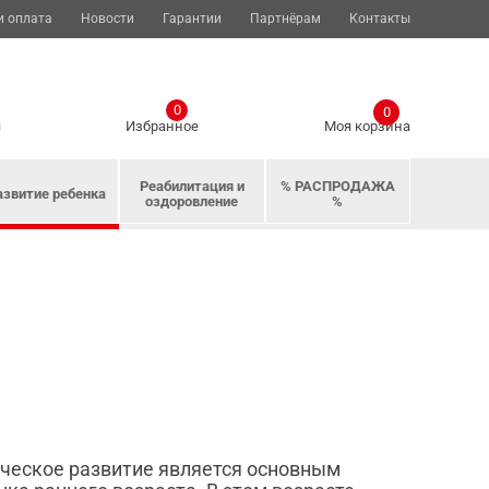
и оплата
Новости
Гарантии
Партнёрам
Контакты
0
0
я
Избранное
Моя корзина
Реабилитация и
% РАСПРОДАЖА
азвитие ребенка
оздоровление
%
ическое развитие является основным