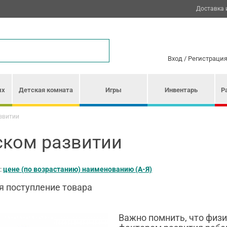
Доставка 
Вход
/
Регистраци
ых
Детская комната
Игры
Инвентарь
Р
звитии
ском развитии
:
цене (по возрастанию)
наименованию (А-Я)
я поступление товара
Важно помнить, что физ