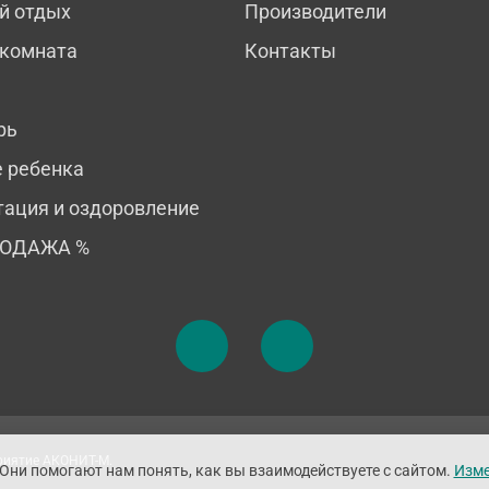
й отдых
Производители
 комната
Контакты
рь
е ребенка
тация и оздоровление
РОДАЖА %
приятие АКОНИТ-М.
 Они помогают нам понять, как вы взаимодействуете с сайтом.
Изме