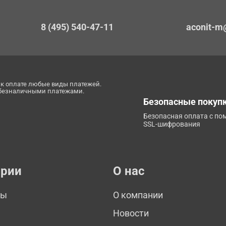
8 (495) 540-47-11
aconit-m
к оплате любые виды платежей.
 безналичными платежами.
Безопасные покуп
Безопасная оплата с п
SSL-шифрования
ории
О нас
мы
О компании
Новости