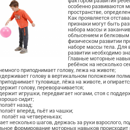
фактором развития ребен
особенно развиваются м
пространстве, определе
Как проявляется отстав
признаки могут быть раз
набора массы и заканчив
облысением и белковым 
физическом развитии про
наборе массы тела. Для
развитии необходимо зн
Главные моторные навыки
ребёнок на несколько се
 немного приподнимает голову, лежа на животе;
 удерживает голову в вертикальном положении полм
 приподнимает туловище, лёжа на животе, и опираетс
 держит голову, переворачивается;
 держит игрушки, передвигает ногами, стоя с поддер
 хорошо сидит;
 ползёт назад;
 ползёт вперёд, пьёт из чашки;
1 ползёт на четвереньках;
лает несколько шагов, держась за руки взрослого, п
ьное формирование моторных навыков происходит н