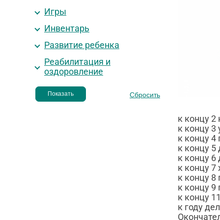
Игры
Инвентарь
Развитие ребенка
Реабилитация и
оздоровление
к концу 2
к концу 3
к концу 4
к концу 5
к концу 6
к концу 7
к концу 8
к концу 9
к концу 1
к году де
Окончател