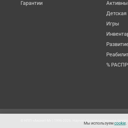
Гарантии
Активны
Детская
Игры
Инвента
Развити
Реабили
% РАСП
© НПП «Аконит-М» | 1996-2026. Научно-производственное пред
Мы используем
cookie
.