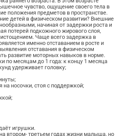
ка раннего возраста. В этом возрасте
ышечное чувство, ощущение своего тела в
ние положения предметов в пространстве.
ание детей в физическом развитии? Внешние
нообразными, начиная от задержки роста и
ая потерей подкожного жирового слоя,
истощением. Чаще всего задержка в
является именно отставанием в росте и
 выявления отставания в физическом
ать развитие моторных навыков в норме.
 по месяцам до 1 года: к концу 1 месяца
кунд удерживает головку;
инуты;
я на носочки, стоя с поддержкой;
жкой;
одаёт игрушки.
а втором- третьем годах жизни малыша, но