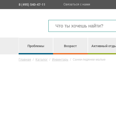
8 (495) 540-47-11
Связаться с нами
Проблемы
Возраст
Активный отд
Главная
/
Каталог
/
Инвентарь
/
Санки-ледянки малые