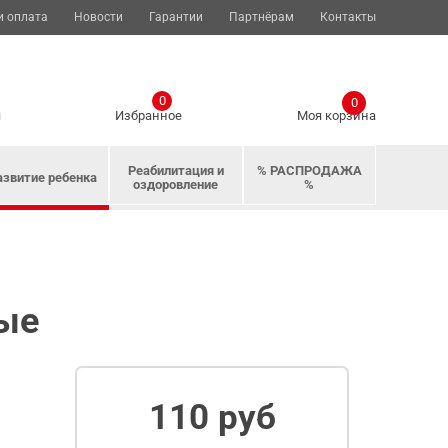
и оплата
Новости
Гарантии
Партнёрам
Контакты
0
0
я
Избранное
Моя корзина
Реабилитация и
% РАСПРОДАЖА
азвитие ребенка
оздоровление
%
ые
110 руб