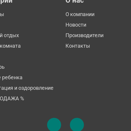
ории
О нас
мы
О компании
Новости
й отдых
Производители
 комната
Контакты
рь
е ребенка
тация и оздоровление
РОДАЖА %