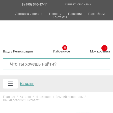
8 (495) 540-47-11
Связаться с нами
Доставка и оплата
Новости
Гарантии
Партнёрам
Контакты
0
0
Вход
/
Регистрация
Избранное
Моя корзина
Каталог
Главная
/
Каталог
/
Инвентарь
/
Зимний инвентарь
/
Санки детские "Снеголет"