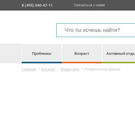
8 (495) 540-47-11
Связаться с нами
Проблемы
Возраст
Активный отд
Главная
/
Каталог
/
Инвентарь
/
Разметочная фишка