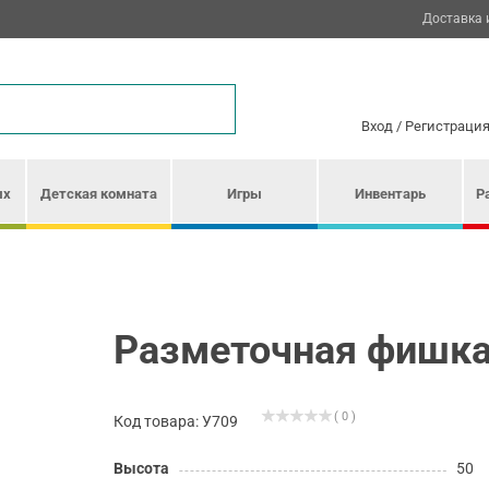
Доставка 
Вход
/
Регистраци
ых
Детская комната
Игры
Инвентарь
Р
Разметочная фишк
( 0 )
Код товара: У709
Высота
50