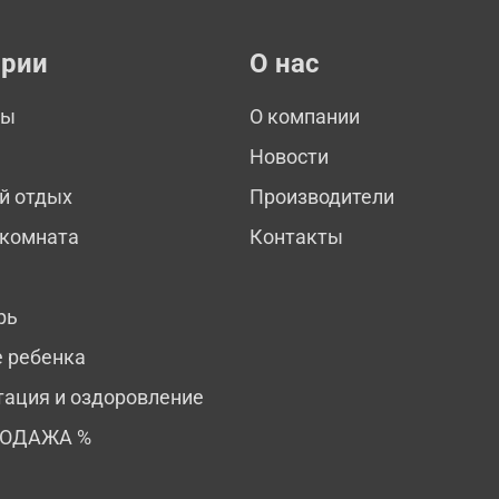
ории
О нас
мы
О компании
Новости
й отдых
Производители
 комната
Контакты
рь
е ребенка
тация и оздоровление
РОДАЖА %