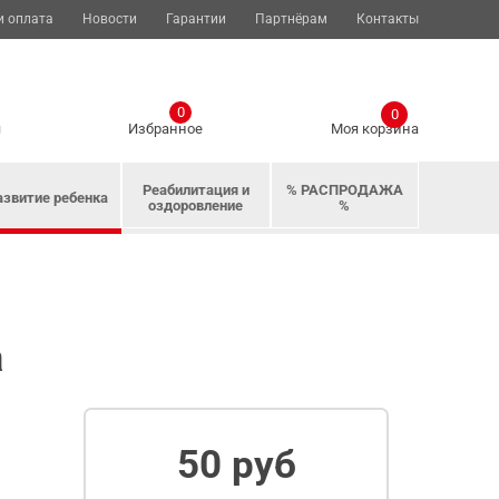
и оплата
Новости
Гарантии
Партнёрам
Контакты
0
0
я
Избранное
Моя корзина
Реабилитация и
% РАСПРОДАЖА
азвитие ребенка
оздоровление
%
а
50 руб