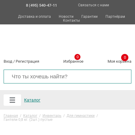
8 (495) 540-47-11
Связаться с нами
Доставка и оплата
Новости
Гарантии
Партнёрам
Контакты
0
0
Вход
/
Регистрация
Избранное
Моя корзина
Каталог
Главная
/
Каталог
/
Инвентарь
/
Для гимнастики
/
Гантели 0,8 кг. (2шт.) пустые