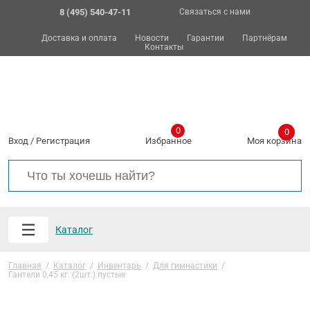
8 (495) 540-47-11
Связаться с нами
Доставка и оплата
Новости
Гарантии
Партнёрам
Контакты
0
0
Вход
/
Регистрация
Избранное
Моя корзина
Каталог
Главная
/
Каталог
/
Инвентарь
/
Для гимнастики
/
Гантели 0,45 кг. (2шт.) пустые