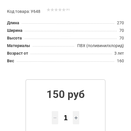
( 0 )
Код товара: У648
Длина
270
Ширина
70
Высота
70
Материалы
ПВХ (поливинилхлорид)
Возраст от
3 лет
Вес
160
150 руб