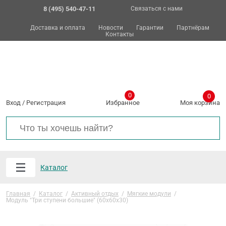
8 (495) 540-47-11
Связаться с нами
Доставка и оплата
Новости
Гарантии
Партнёрам
Контакты
0
0
Вход
/
Регистрация
Избранное
Моя корзина
Каталог
Главная
/
Каталог
/
Активный отдых
/
Мягкие модули
/
Модуль "Три ступени большие" (60х60х30)