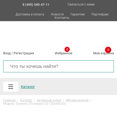
8 (495) 540-47-11
Связаться с нами
Доставка и оплата
Новости
Гарантии
Партнёрам
Контакты
0
0
Вход
/
Регистрация
Избранное
Моя корзина
Каталог
Главная
/
Каталог
/
Активный отдых
/
Мягкие модули
/
Модуль Туннель (Полукруг) (D.120х60х30)