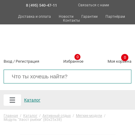
8 (495) 540-47-11
Связаться с нами
Доставка и оплата
Новости
Гарантии
Партнёрам
Контакты
0
0
Вход
/
Регистрация
Избранное
Моя корзина
Каталог
Главная
/
Каталог
/
Активный отдых
/
Мягкие модули
/
Модуль "Хвост рыбки" (80х25х38)