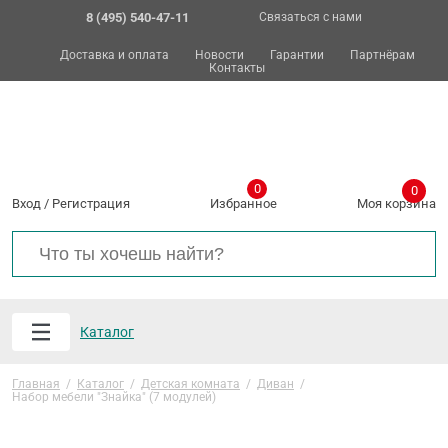
8 (495) 540-47-11
Связаться с нами
Доставка и оплата
Новости
Гарантии
Партнёрам
Контакты
0
0
Вход
/
Регистрация
Избранное
Моя корзина
Каталог
Главная
/
Каталог
/
Детская комната
/
Диван
/
Набор мебели "Знайка" (7 модулей)