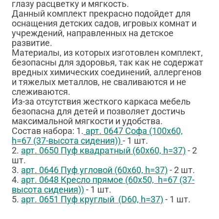
глазу расцветку и мягкость.
Данный комплект прекрасно подойдет для
оснащения детских садов, игровых комнат и
учреждений, направленных на детское
развитие.
Материалы, из которых изготовлен комплект,
безопасны для здоровья, так как не содержат
вредных химических соединений, аллергенов
и тяжелых металлов, не сваливаются и не
слеживаются.
Из-за отсутствия жесткого каркаса мебель
безопасна для детей и позволяет достичь
максимальной мягкости и удобства.
Состав набора: 1.
арт. 0647
С
офа (100х
60,
h=67
(37-высота сидения))
- 1 шт.
2.
арт.
0650 П
уф квадратный (60х
60, h=37)
- 2
шт.
3.
арт. 0646 П
уф угловой (60х
60, h=37)
- 2 шт.
4.
арт. 0648 К
ресло прямое (60х
50, h=67
(37-
высота сидения))
- 1 шт.
5.
арт. 0651 П
уф круглый (D
60, h=37)
- 1 шт.