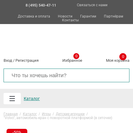
8 (495) 540-47-11
Связаться с нами
Доставка и оплата
Новости
Гарантии
Партнёрам
Контакты
0
0
Вход
/
Регистрация
Избранное
Моя корзина
Каталог
Главная
/
Каталог
/
Игры
/
Детские игрушки
/
"Volvo", автомобиль-кран с поворотной платформой (в сеточке)
-50%