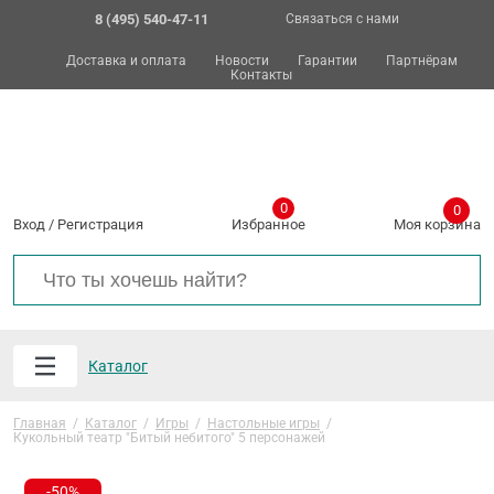
8 (495) 540-47-11
Связаться с нами
Доставка и оплата
Новости
Гарантии
Партнёрам
Контакты
0
0
Вход
/
Регистрация
Избранное
Моя корзина
Каталог
Главная
/
Каталог
/
Игры
/
Настольные игры
/
Кукольный театр "Битый небитого" 5 персонажей
-50%