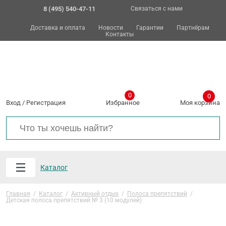
8 (495) 540-47-11
Связаться с нами
Доставка и оплата
Новости
Гарантии
Партнёрам
Контакты
0
0
Вход
/
Регистрация
Избранное
Моя корзина
Каталог
Главная
/
Каталог
/
Активный отдых
/
Полоса препятствий
/
Детская полоса препятствий № 3 (10 модулей)