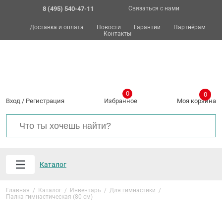
8 (495) 540-47-11
Связаться с нами
Доставка и оплата
Новости
Гарантии
Партнёрам
Контакты
0
0
Вход
/
Регистрация
Избранное
Моя корзина
Каталог
Главная
/
Каталог
/
Инвентарь
/
Для гимнастики
/
Палка гимнастическая (80 см)