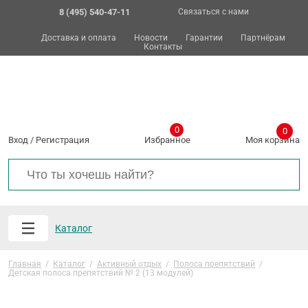
8 (495) 540-47-11
Связаться с нами
Доставка и оплата
Новости
Гарантии
Партнёрам
Контакты
0
0
Вход
/
Регистрация
Избранное
Моя корзина
Каталог
Главная
/
Каталог
/
Активный отдых
/
Полоса препятствий
/
Детская полоса препятствий № 2 (13 модулей)