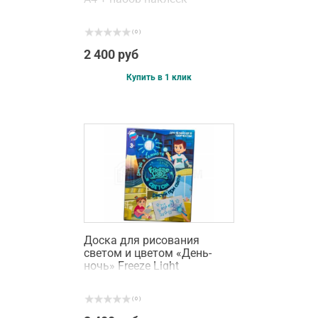
"Планеты"
( 0 )
2 400 руб
Купить в 1 клик
Доска для рисования
светом и цветом «День-
ночь» Freeze Light
( 0 )