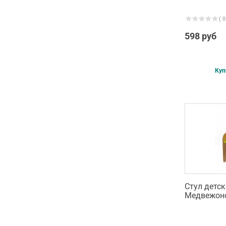
( 0
598 руб
Куп
Стул детс
Медвежон