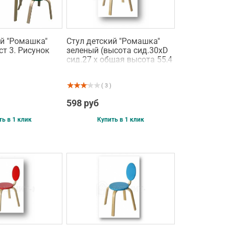
ий "Ромашка"
Стул детский "Ромашка"
ст 3. Рисунок
зеленый (высота сид.30хD
сид.27 х общая высота 55,4
см) рост 2
( 3 )
598 руб
ть в 1 клик
Купить в 1 клик