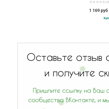
( 0
1 169 руб
Куп