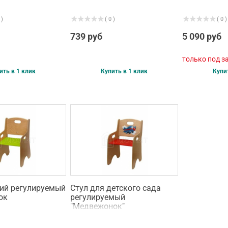
 )
( 0 )
( 0 )
739 руб
5 090 руб
только под з
ить в 1 клик
Купить в 1 клик
Купи
кий регулируемый
Стул для детского сада
ок
регулируемый
"Медвежонок"