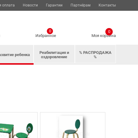
и оплата
Новости
Гарантии
Партнёрам
Контакты
0
0
я
Избранное
Моя корзина
Реабилитация и
% РАСПРОДАЖА
азвитие ребенка
оздоровление
%