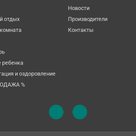
Новости
й отдых
Производители
 комната
Контакты
рь
е ребенка
тация и оздоровление
РОДАЖА %