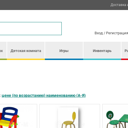
Доставка 
Вход
/
Регистраци
ых
Детская комната
Игры
Инвентарь
Р
:
цене (по возрастанию)
наименованию (А-Я)