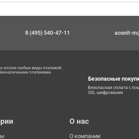
8 (495) 540-47-11
aconit-m
к оплате любые виды платежей.
 безналичными платежами.
Безопасные покуп
Безопасная оплата с п
SSL-шифрования
ории
О нас
мы
О компании