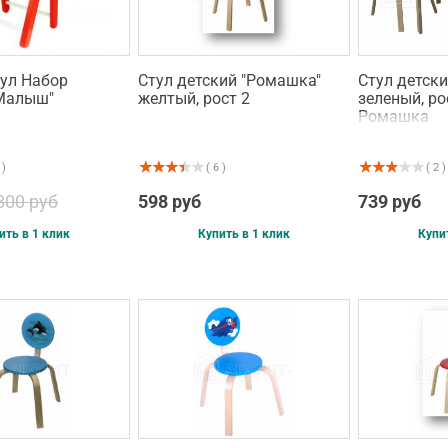
тул Набор
Стул детский "Ромашка"
Стул детск
Малыш"
желтый, рост 2
зеленый, ро
Ромашка
 )
( 6 )
( 2 )
800 руб
598 руб
739 руб
ить в 1 клик
Купить в 1 клик
Купи