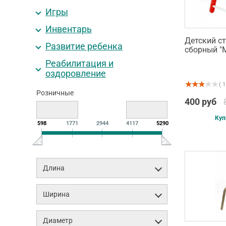
Игры
Инвентарь
Детский с
Развитие ребенка
сборный "
Реабилитация и
оздоровление
( 1
Розничные
400 руб
Куп
598
1771
2944
4117
5290
Длина
Ширина
Диаметр