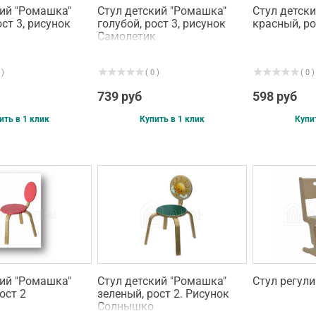
кий "Ромашка"
Стул детский "Ромашка"
Стул детск
ост 3, рисунок
голубой, рост 3, рисунок
красный, ро
Самолетик
 )
( 0 )
( 0 )
739 руб
598 руб
ить в 1 клик
Купить в 1 клик
Купи
кий "Ромашка"
Стул детский "Ромашка"
Стул регул
ост 2
зеленый, рост 2. Рисунок
Солнышко