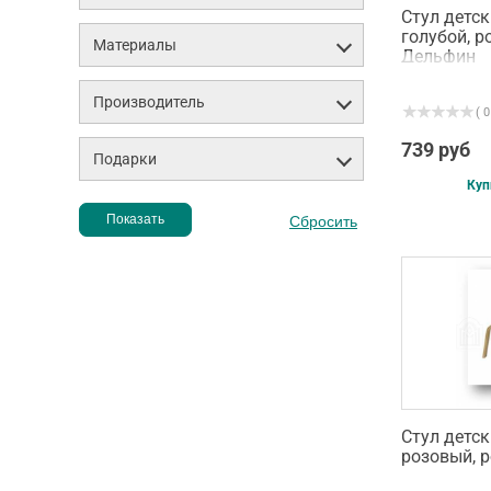
Стул детс
голубой, р
Материалы
Дельфин
Производитель
( 0
739 руб
Подарки
Куп
Стул детс
розовый, р