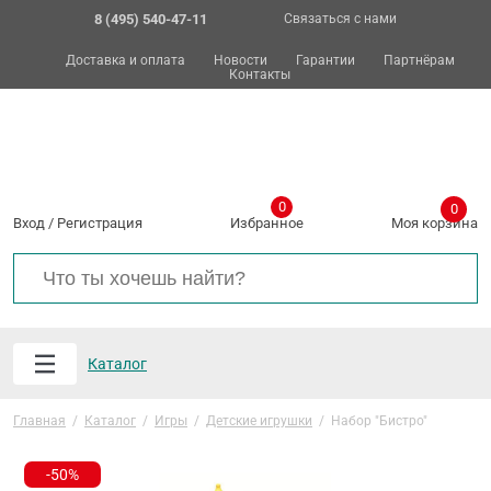
8 (495) 540-47-11
Связаться с нами
Доставка и оплата
Новости
Гарантии
Партнёрам
Контакты
0
0
Вход
/
Регистрация
Избранное
Моя корзина
Каталог
Главная
/
Каталог
/
Игры
/
Детские игрушки
/
Набор "Бистро"
-50%