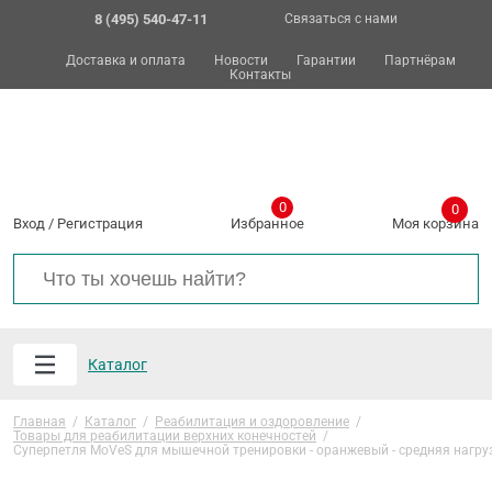
8 (495) 540-47-11
Связаться с нами
Доставка и оплата
Новости
Гарантии
Партнёрам
Контакты
0
0
Вход
/
Регистрация
Избранное
Моя корзина
Каталог
Главная
/
Каталог
/
Реабилитация и оздоровление
/
Товары для реабилитации верхних конечностей
/
Суперпетля MoVeS для мышечной тренировки - оранжевый - средняя нагру