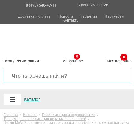
8 (495) 540-47-11
Связаться с нами
Доставка и оплата
Новости
Гарантии
Партнёрам
Контакты
0
0
Вход
/
Регистрация
Избранное
Моя корзина
Каталог
Главная
/
Каталог
/
Реабилитация и оздоровление
/
Товары для реабилитации верхних конечностей
/
Петли MoVeS для мышечной тренировки - оранжевый - средняя нагрузка