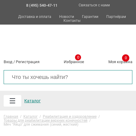
8 (495) 540-47-11
Связаться с нами
Доставка и оплата
Новости
Гарантии
Партнёрам
Контакты
0
0
Вход
/
Регистрация
Избранное
Моя корзина
Каталог
Главная
/
Каталог
/
Реабилитация и оздоровление
/
Товары для реабилитации верхних конечностей
/
Мяч "Яйцо" для сжимания (синий, жесткий)