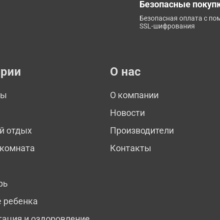
Безопасные покуп
Безопасная оплата с п
SSL-шифрования
ории
О нас
мы
О компании
Новости
й отдых
Производители
 комната
Контакты
рь
е ребенка
тация и оздоровление