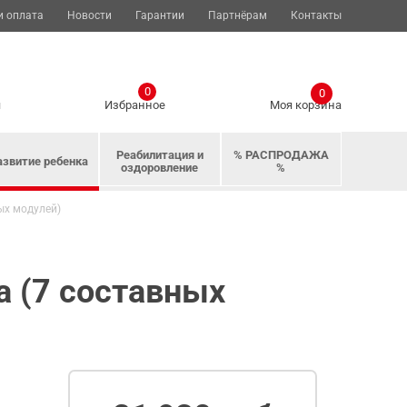
и оплата
Новости
Гарантии
Партнёрам
Контакты
0
0
я
Избранное
Моя корзина
Реабилитация и
% РАСПРОДАЖА
азвитие ребенка
оздоровление
%
ых модулей)
 (7 составных