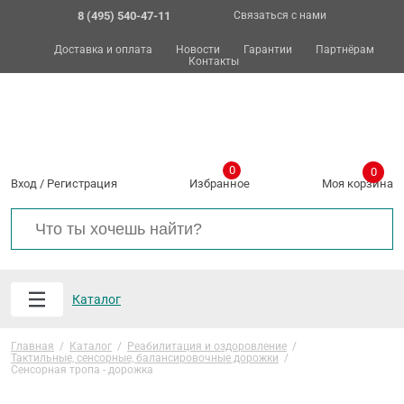
8 (495) 540-47-11
Связаться с нами
Доставка и оплата
Новости
Гарантии
Партнёрам
Контакты
0
0
Вход
/
Регистрация
Избранное
Моя корзина
Каталог
Главная
/
Каталог
/
Реабилитация и оздоровление
/
Тактильные, сенсорные, балансировочные дорожки
/
Сенсорная тропа - дорожка