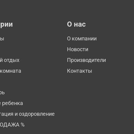
ории
О нас
мы
О компании
Новости
й отдых
Производители
 комната
Контакты
рь
е ребенка
тация и оздоровление
РОДАЖА %