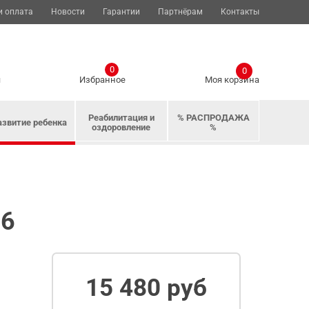
и оплата
Новости
Гарантии
Партнёрам
Контакты
0
0
я
Избранное
Моя корзина
Реабилитация и
% РАСПРОДАЖА
азвитие ребенка
оздоровление
%
76
15 480 руб