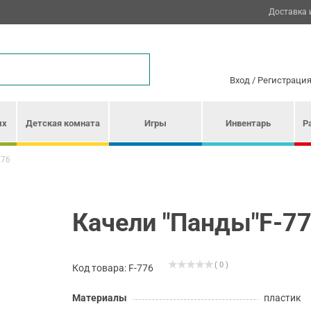
Доставка 
Вход
/
Регистраци
ых
Детская комната
Игры
Инвентарь
Р
776
Качели "Панды"F-7
( 0 )
Код товара: F-776
Материалы
пластик