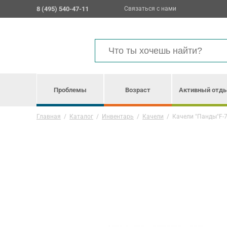
8 (495) 540-47-11
Связаться с нами
Проблемы
Возраст
Активный отд
Главная
/
Каталог
/
Инвентарь
/
Качели
/
Качели "Панды"F-