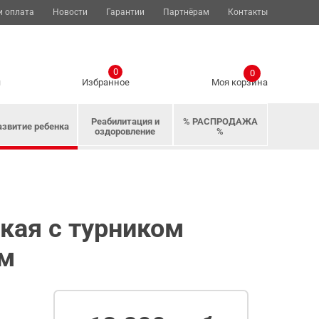
и оплата
Новости
Гарантии
Партнёрам
Контакты
0
0
я
Избранное
Моя корзина
Реабилитация и
% РАСПРОДАЖА
азвитие ребенка
оздоровление
%
кая с турником
 м