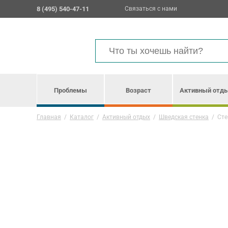
8 (495) 540-47-11
Связаться с нами
Проблемы
Возраст
Активный отд
Главная
/
Каталог
/
Активный отдых
/
Шведская стенка
/
Сте