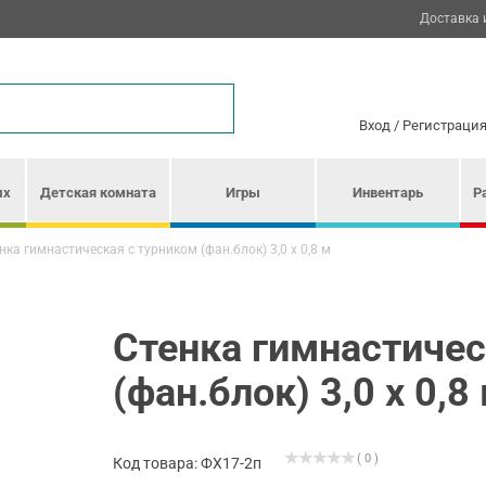
Доставка 
Вход
/
Регистраци
ых
Детская комната
Игры
Инвентарь
Р
нка гимнастическая с турником (фан.блок) 3,0 х 0,8 м
Стенка гимнастичес
(фан.блок) 3,0 х 0,8
( 0 )
Код товара: ФХ17-2п