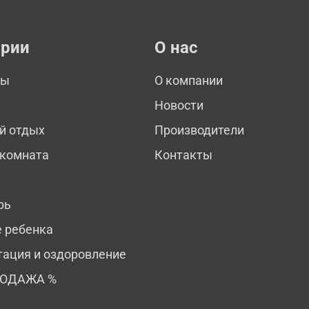
ории
О нас
мы
О компании
Новости
й отдых
Производители
 комната
Контакты
рь
е ребенка
тация и оздоровление
РОДАЖА %