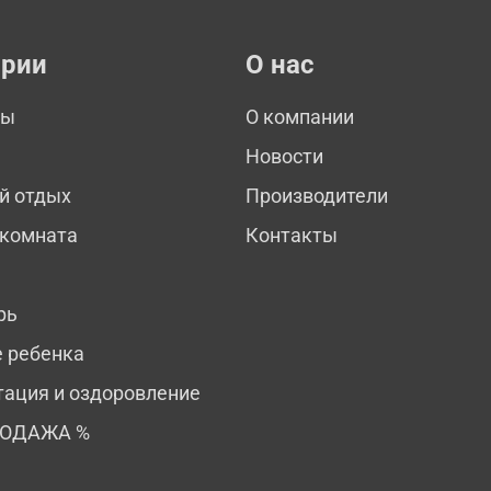
ории
О нас
мы
О компании
Новости
й отдых
Производители
 комната
Контакты
рь
е ребенка
тация и оздоровление
РОДАЖА %