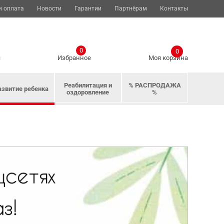
и оплата
Новости
Гарантии
Партнёрам
Контакты
0
0
я
Избранное
Моя корзина
Реабилитация и
% РАСПРОДАЖА
азвитие ребенка
оздоровление
%